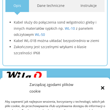
Opis
Dane techniczne
Instrukcje
Kabel służy do połączenia sond wilgotności gleby i
innych materiałów sypkich np.
WL-10
z panelem
odczytowym
WL-50
Kabel WL-01B można układać bezpośrednio w ziemi
Zakończony jest szczelnymi wtykami o klasie
szczelności IP68
Zarządzaj zgodami plików
cookie
Copyright © 2026 Wilgo
Aby zapewnić jak najlepsze wrażenia, korzystamy z technologii, takich jak
Icon by Icons8
pliki cookie, do przechowywania i/lub uzyskiwania dostępu do informacji o