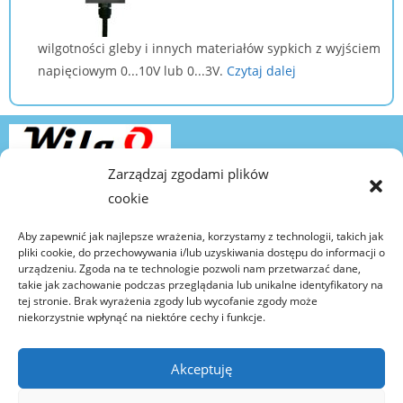
wilgotności gleby i innych materiałów sypkich z wyjściem
napięciowym 0...10V lub 0...3V.
Czytaj dalej
Zarządzaj zgodami plików
cookie
Copyright © 2026 Wilgo
Aby zapewnić jak najlepsze wrażenia, korzystamy z technologii, takich jak
Icon by Icons8
pliki cookie, do przechowywania i/lub uzyskiwania dostępu do informacji o
urządzeniu. Zgoda na te technologie pozwoli nam przetwarzać dane,
takie jak zachowanie podczas przeglądania lub unikalne identyfikatory na
tej stronie. Brak wyrażenia zgody lub wycofanie zgody może
Kontakt
niekorzystnie wpłynąć na niektóre cechy i funkcje.
kontakt@wilgo.pl
Akceptuję
tel. 662 362 485