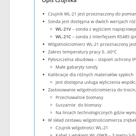
Opis czujnika
Czujnik WL-21 jest przeznaczony do pomia
Sonda jest dostępna w dwóch wersjach róż
WL-21V
– sonda z wyjściem napięciow
WL-21C
– sonda z interfejsem RS485 (
Wilgotnościomierz WL-21 przeznaczony jes
Zakres temperatury pracy 0…60°C
Pyłoszczelna obudowa – stopień ochrony I
Małe gabaryty sondy
Kalibracje dla różnych materiałów sypkich
Jest dostępna usługa wyliczenia współ
Zastosowanie wilgotnościomierza do trocin
Przechowalnie biomasy
Suszarnie do biomasy
Na liniach technologicznych gdzie wym
W skład zestawu wilgotnościomierza zrębek
Czujnik wilgotności WL-21
Kabel z wtykiem WL-09KB – 3 metry lu