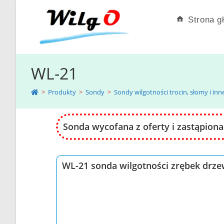
Strona g
WL-21
>
Produkty
>
Sondy
>
Sondy wilgotności trocin, słomy i in
Sonda wycofana z oferty i zastąpio
WL-21 sonda wilgotności zrębek drzew