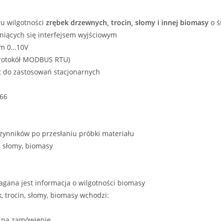
ru wilgotności
zrębek drzewnych, trocin, słomy i innej biomasy
o ś
niących się interfejsem wyjściowym
ym 0…10V
protokół MODBUS RTU)
t do zastosowań stacjonarnych
P66
czynników po przesłaniu próbki materiału
, słomy, biomasy
agana jest informacja o wilgotności biomasy
, trocin, słomy, biomasy wchodzi:
b na zamówienie