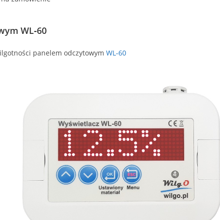
owym WL‑60
wilgotności panelem odczytowym
WL‑60