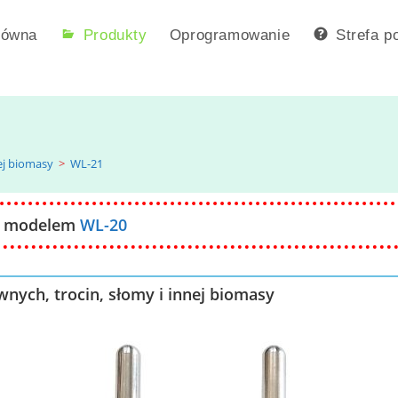
łówna
Produkty
Oprogramowanie
Strefa p
nej biomasy
>
WL-21
na modelem
WL-20
nych, trocin, słomy i innej biomasy