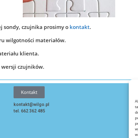
ej sondy, czujnika prosimy o
kontakt
.
u wilgotności materiałów.
teriału klienta.
wersji czujników.
Kontakt
A
kontakt@wilgo.pl
t
tel. 662 362 485
d
p
p
w
w