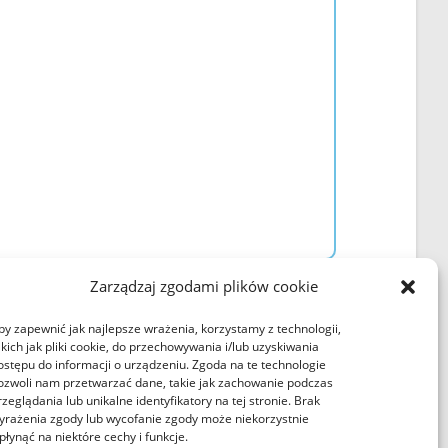
Zarządzaj zgodami plików cookie
Regulaminy
by zapewnić jak najlepsze wrażenia, korzystamy z technologii,
akich jak pliki cookie, do przechowywania i/lub uzyskiwania
Polityka plików cookies
ostępu do informacji o urządzeniu. Zgoda na te technologie
ozwoli nam przetwarzać dane, takie jak zachowanie podczas
rzeglądania lub unikalne identyfikatory na tej stronie. Brak
Regulamin korzystania ze strony internetowej
yrażenia zgody lub wycofanie zgody może niekorzystnie
płynąć na niektóre cechy i funkcje.