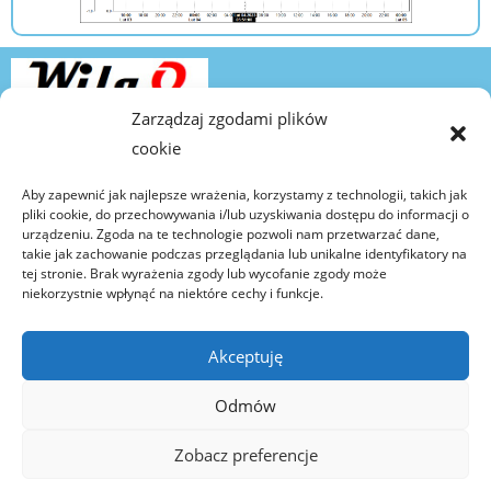
Zarządzaj zgodami plików
cookie
Copyright © 2026 Wilgo
Aby zapewnić jak najlepsze wrażenia, korzystamy z technologii, takich jak
Icon by Icons8
pliki cookie, do przechowywania i/lub uzyskiwania dostępu do informacji o
urządzeniu. Zgoda na te technologie pozwoli nam przetwarzać dane,
takie jak zachowanie podczas przeglądania lub unikalne identyfikatory na
tej stronie. Brak wyrażenia zgody lub wycofanie zgody może
Kontakt
niekorzystnie wpłynąć na niektóre cechy i funkcje.
kontakt@wilgo.pl
Akceptuję
tel. 662 362 485
Odmów
Regulaminy
Zobacz preferencje